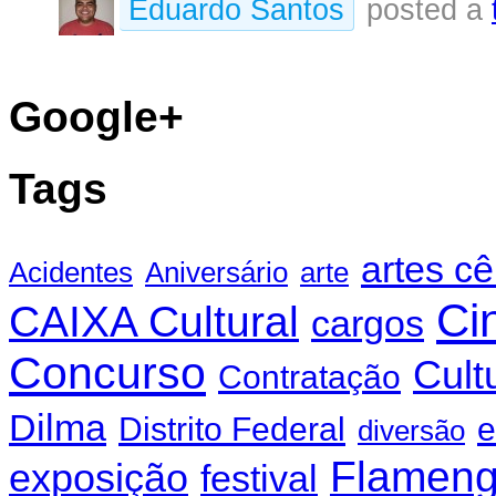
Eduardo Santos
posted a
Google+
Tags
artes c
Acidentes
Aniversário
arte
Ci
CAIXA Cultural
cargos
Concurso
Cult
Contratação
Dilma
Distrito Federal
e
diversão
Flamen
exposição
festival