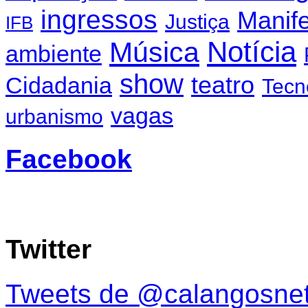
ingressos
Manif
Justiça
IFB
Notícia
Música
ambiente
show
teatro
Cidadania
Tecn
vagas
urbanismo
Facebook
Twitter
Tweets de @calangosne