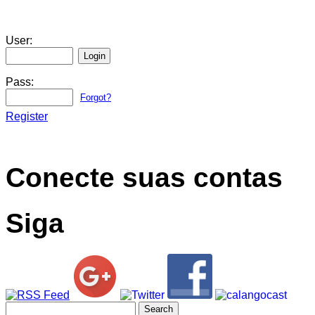
User:
Pass:
Forgot?
Register
Conecte suas contas
Siga
Search