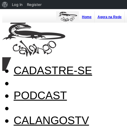
About
Log In
Register
WordPress
Home
Agora na Rede
CADASTRE-SE
PODCAST
CALANGOSTV