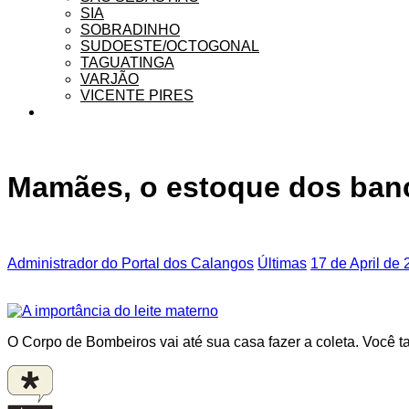
SIA
SOBRADINHO
SUDOESTE/OCTOGONAL
TAGUATINGA
VARJÃO
VICENTE PIRES
Mamães, o estoque dos banco
Administrador do Portal dos Calangos
Últimas
17 de April de
O Corpo de Bombeiros vai até sua casa fazer a coleta. Você