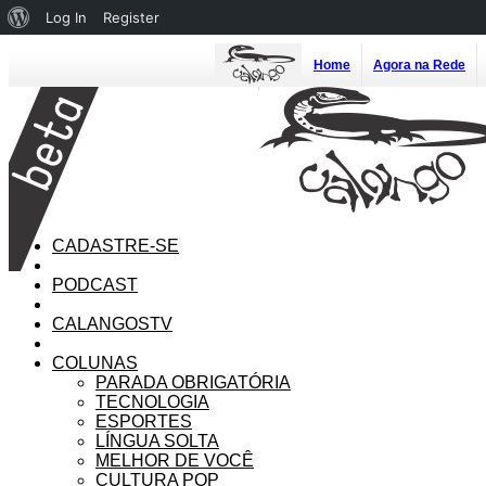
About
Log In
Register
WordPress
Home
Agora na Rede
CADASTRE-SE
PODCAST
CALANGOSTV
COLUNAS
PARADA OBRIGATÓRIA
TECNOLOGIA
ESPORTES
LÍNGUA SOLTA
MELHOR DE VOCÊ
CULTURA POP