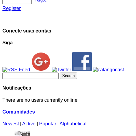
Forgot?
Register
Conecte suas contas
Siga
Search
for:
Notificações
There are no users currently online
Comunidades
Newest
|
Active
|
Popular
|
Alphabetical