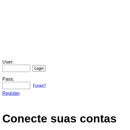
User:
Pass:
Forgot?
Register
Conecte suas contas