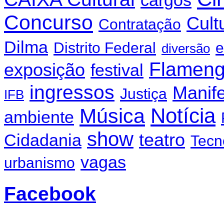
cargos
Concurso
Cult
Contratação
Dilma
Distrito Federal
e
diversão
Flamen
exposição
festival
ingressos
Manif
Justiça
IFB
Notícia
Música
ambiente
show
teatro
Cidadania
Tecn
vagas
urbanismo
Facebook