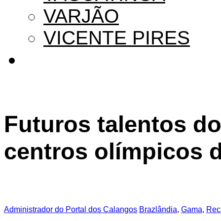
VARJÃO
VICENTE PIRES
Futuros talentos d
centros olímpicos 
Administrador do Portal dos Calangos
Brazlândia
,
Gama
,
Rec