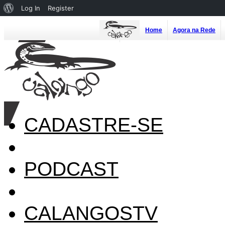
About
Log In
Register
WordPress
Home
Agora na Rede
CADASTRE-SE
PODCAST
CALANGOSTV