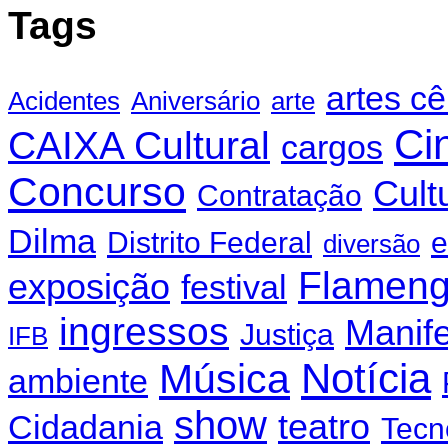
Tags
artes c
Acidentes
Aniversário
arte
Ci
CAIXA Cultural
cargos
Concurso
Cult
Contratação
Dilma
Distrito Federal
e
diversão
Flamen
exposição
festival
ingressos
Manif
Justiça
IFB
Notícia
Música
ambiente
show
teatro
Cidadania
Tecn