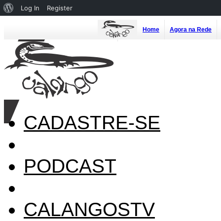
About
Log In
Register
WordPress
Home
Agora na Rede
CADASTRE-SE
PODCAST
CALANGOSTV