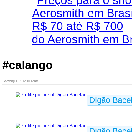
do Aerosmith em B
#calango
Viewing 1 - 5 of 10 items
Digão Bacel
Digão Bacel