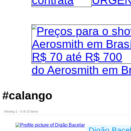
URGENT
do Aerosmith em B
#calango
Viewing 1 - 5 of 10 items
Digão Bacel