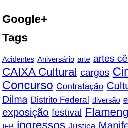
Google+
Tags
artes c
Acidentes
Aniversário
arte
Ci
CAIXA Cultural
cargos
Concurso
Cult
Contratação
Dilma
Distrito Federal
e
diversão
Flamen
exposição
festival
ingressos
Manif
Justiça
IFB