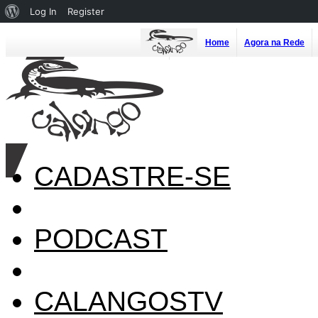
About
Log In
Register
WordPress
Home
Agora na Rede
CADASTRE-SE
PODCAST
CALANGOSTV