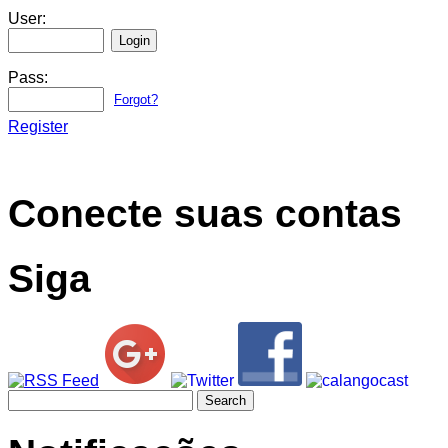
User:
Pass:
Forgot?
Register
Conecte suas contas
Siga
Search
for: