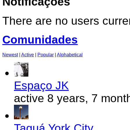
Notificações
There are no users curren
Comunidades
Newest
|
Active
|
Popular
|
Alphabetical
Espaço JK
active 8 years, 7 mont
Taguá York City