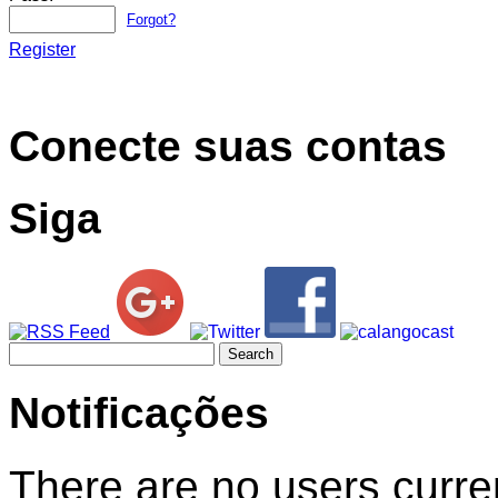
Forgot?
Register
Conecte suas contas
Siga
Search
for:
Notificações
There are no users curren