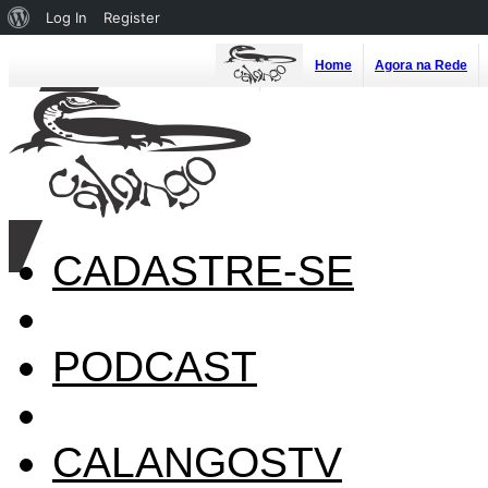
About
Log In
Register
WordPress
Home
Agora na Rede
CADASTRE-SE
PODCAST
CALANGOSTV