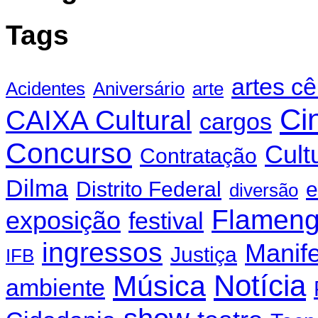
Tags
artes c
Acidentes
Aniversário
arte
Ci
CAIXA Cultural
cargos
Concurso
Cult
Contratação
Dilma
Distrito Federal
e
diversão
Flamen
exposição
festival
ingressos
Manif
Justiça
IFB
Notícia
Música
ambiente