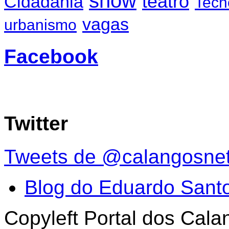
show
teatro
Cidadania
Tecn
vagas
urbanismo
Facebook
Twitter
Tweets de @calangosne
Blog do Eduardo Sant
Copyleft Portal dos Cal