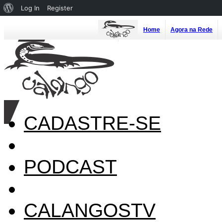
About
Log In
Register
WordPress
Home
Agora na Rede
CADASTRE-SE
PODCAST
CALANGOSTV