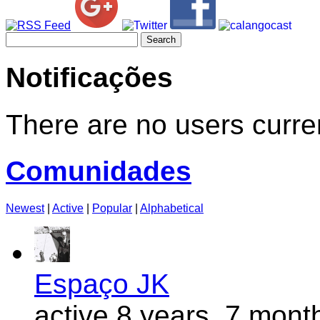
Search
for:
Notificações
There are no users curren
Comunidades
Newest
|
Active
|
Popular
|
Alphabetical
Espaço JK
active 8 years, 7 mont