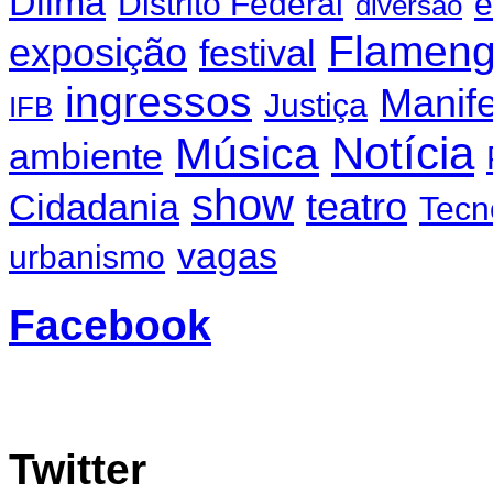
Dilma
Distrito Federal
e
diversão
Flamen
exposição
festival
ingressos
Manif
Justiça
IFB
Notícia
Música
ambiente
show
teatro
Cidadania
Tecn
vagas
urbanismo
Facebook
Twitter