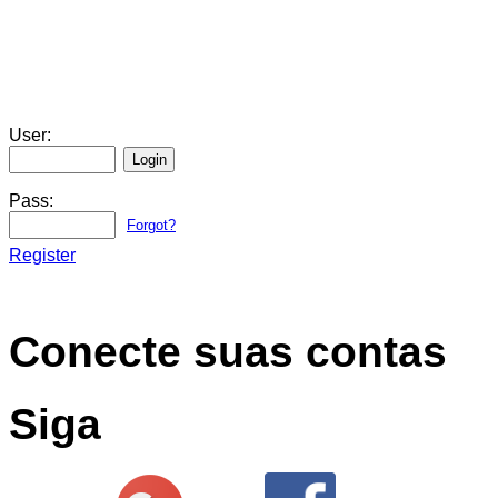
User:
Pass:
Forgot?
Register
Conecte suas contas
Siga