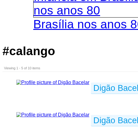
Brasília nos anos 
#calango
Viewing 1 - 5 of 10 items
Digão Bacel
Digão Bacel