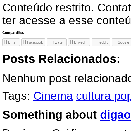
Conteúdo restrito. Contat
ter acesse a esse conte
Compartilhe:
Email
Facebook
Twitter
LinkedIn
Reddit
Google
Posts Relacionados:
Nenhum post relacionad
Tags:
Cinema
cultura po
Something about
digao