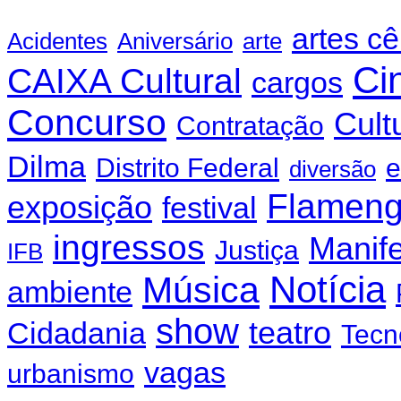
artes c
Acidentes
Aniversário
arte
Ci
CAIXA Cultural
cargos
Concurso
Cult
Contratação
Dilma
Distrito Federal
e
diversão
Flamen
exposição
festival
ingressos
Manif
Justiça
IFB
Notícia
Música
ambiente
show
teatro
Cidadania
Tecn
vagas
urbanismo