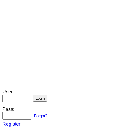
User:
Pass:
Forgot?
Register