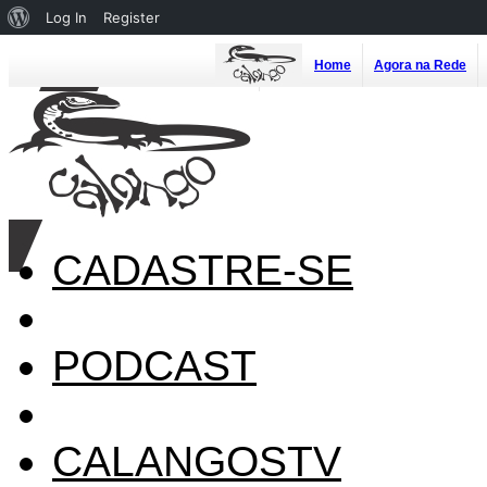
About
Log In
Register
WordPress
Home
Agora na Rede
CADASTRE-SE
PODCAST
CALANGOSTV