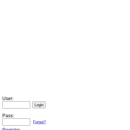
User:
Pass:
Forgot?
Register