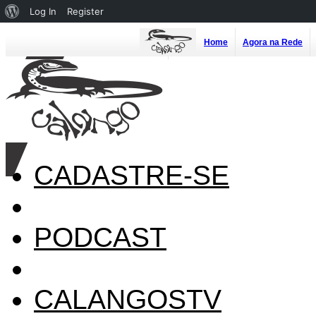
About
Log In
Register
WordPress
Home
Agora na Rede
CADASTRE-SE
PODCAST
CALANGOSTV