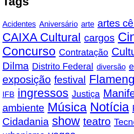
Tags
artes c
Acidentes
Aniversário
arte
Ci
CAIXA Cultural
cargos
Concurso
Cult
Contratação
Dilma
Distrito Federal
e
diversão
Flamen
exposição
festival
ingressos
Manif
Justiça
IFB
Notícia
Música
ambiente
show
teatro
Cidadania
Tecn