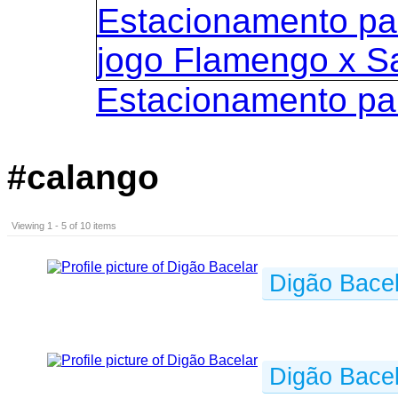
Estacionamento pa
#calango
Viewing 1 - 5 of 10 items
Digão Bacel
Digão Bacel