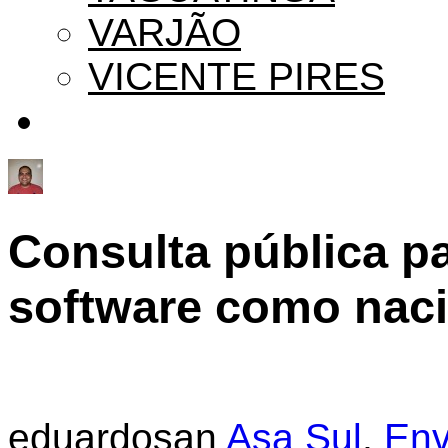
VARJÃO
VICENTE PIRES
Consulta pública pa
software como naci
eduardosan
Asa Sul
,
Env