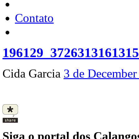
Contato
196129_372631316131
Cida Garcia
3 de December
Siga o portal dos Calangos