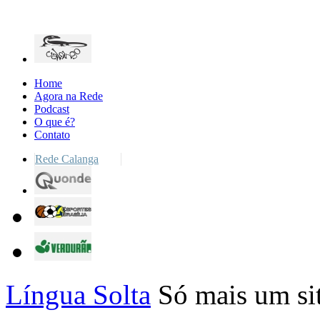
Home
Agora na Rede
Podcast
O que é?
Contato
Rede Calanga
Língua Solta
Só mais um si