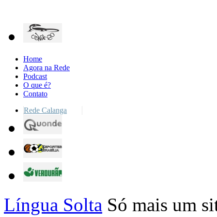
Home
Agora na Rede
Podcast
O que é?
Contato
Rede Calanga
Língua Solta
Só mais um si