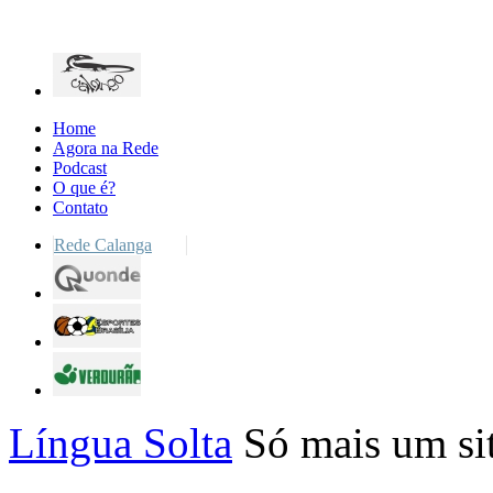
Home
Agora na Rede
Podcast
O que é?
Contato
Rede Calanga
Língua Solta
Só mais um si