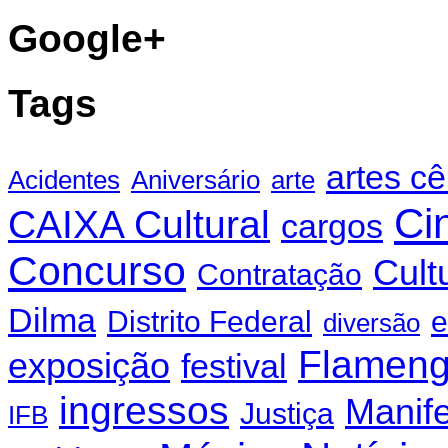
Google+
Tags
artes c
Acidentes
Aniversário
arte
Ci
CAIXA Cultural
cargos
Concurso
Cult
Contratação
Dilma
Distrito Federal
e
diversão
Flamen
exposição
festival
ingressos
Manif
Justiça
IFB