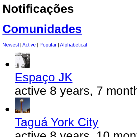
Notificações
Comunidades
Newest
|
Active
|
Popular
|
Alphabetical
Espaço JK
active 8 years, 7 mont
Taguá York City
active 8 years, 10 mo