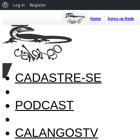
About
Log In
Register
WordPress
Home
Agora na Rede
CADASTRE-SE
PODCAST
CALANGOSTV