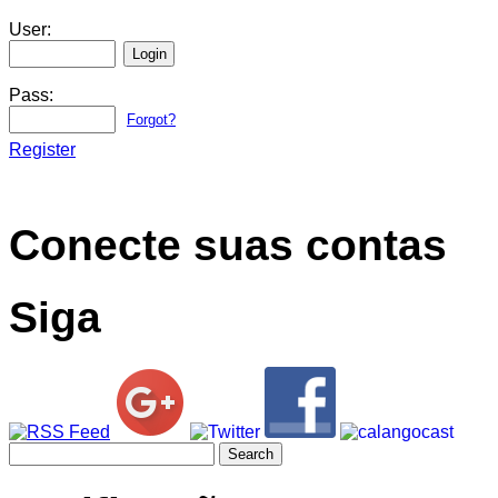
User:
Pass:
Forgot?
Register
Conecte suas contas
Siga
Search
for: