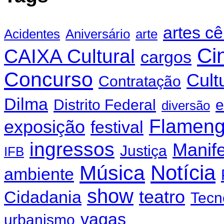
artes c
Acidentes
Aniversário
arte
Ci
CAIXA Cultural
cargos
Concurso
Cult
Contratação
Dilma
Distrito Federal
e
diversão
Flamen
exposição
festival
ingressos
Manif
Justiça
IFB
Notícia
Música
ambiente
show
teatro
Cidadania
Tecn
vagas
urbanismo