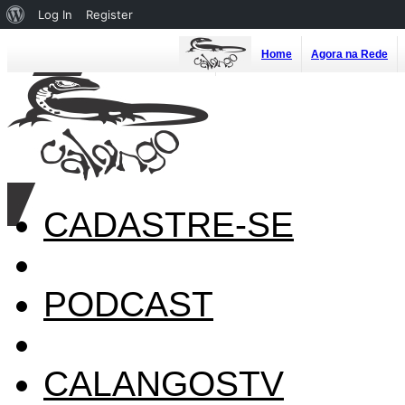
About
Log In
Register
WordPress
Home
Agora na Rede
CADASTRE-SE
PODCAST
CALANGOSTV