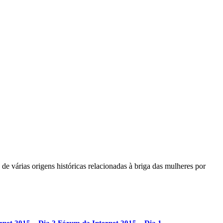
e várias origens históricas relacionadas à briga das mulheres por
rnet 2015 – Dia 2
Fórum da Internet 2015 – Dia 1