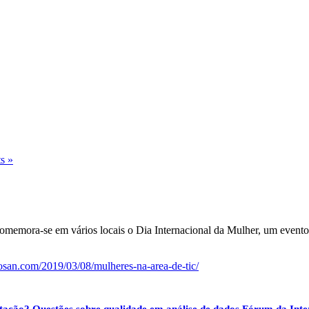
s »
memora-se em vários locais o Dia Internacional da Mulher, um evento d
san.com/2019/03/08/mulheres-na-area-de-tic/
tação?
Questões sobre qualidade em análise de dados
Fórum da Inte