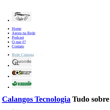
Home
Agora na Rede
Podcast
O que é?
Contato
Rede Calanga
Calangos Tecnologia
Tudo sobre