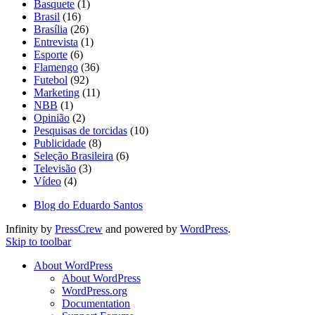
Basquete
(1)
Brasil
(16)
Brasília
(26)
Entrevista
(1)
Esporte
(6)
Flamengo
(36)
Futebol
(92)
Marketing
(11)
NBB
(1)
Opinião
(2)
Pesquisas de torcidas
(10)
Publicidade
(8)
Seleção Brasileira
(6)
Televisão
(3)
Vídeo
(4)
Blog do Eduardo Santos
Infinity by
PressCrew
and powered by
WordPress
.
Skip to toolbar
About WordPress
About WordPress
WordPress.org
Documentation