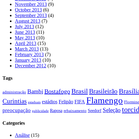
November 2013
(9)
October 2013
(6)
September 2013
(4)
August 2013
(7)
July 2013
(12)
June 2013
(11)
May 2013
(10)
April 2013
(15)
March 2013
(13)
February 2013
(7)
January 2013
(10)
December 2012
(10)
Tags
Brasil
Brasíli
Bostafogo
Brasileirão
Bambi
administração
Flamengo
Curintias
estádios
Felipão
FIFA
Flormin
estaduais
torci
Seleção
preocupação
Raposa
Seedorf
rebaixamento
publicidade
Categories
Análise
(15)