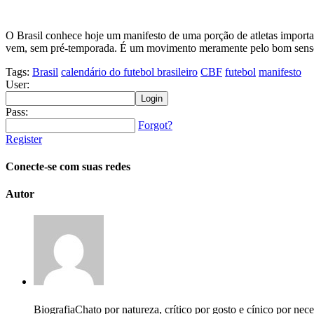
O Brasil conhece hoje um manifesto de uma porção de atletas importa
vem, sem pré-temporada. É um movimento meramente pelo bom senso,
Tags:
Brasil
calendário do futebol brasileiro
CBF
futebol
manifesto
User:
Pass:
Forgot?
Register
Conecte-se com suas redes
Autor
Biografia
Chato por natureza, crítico por gosto e cínico por nec