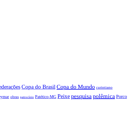
Copa do Mundo
Copa do Brasil
ederações
curintiano
pesquisa
polêmica
Peixe
Porco
eymar
Patético-MG
obras
patrocínio