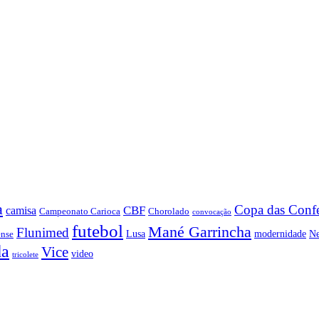
a
Copa das Conf
CBF
camisa
Campeonato Carioca
Chorolado
convocação
futebol
Mané Garrincha
Flunimed
Lusa
modernidade
N
ense
da
Vice
video
tricolete