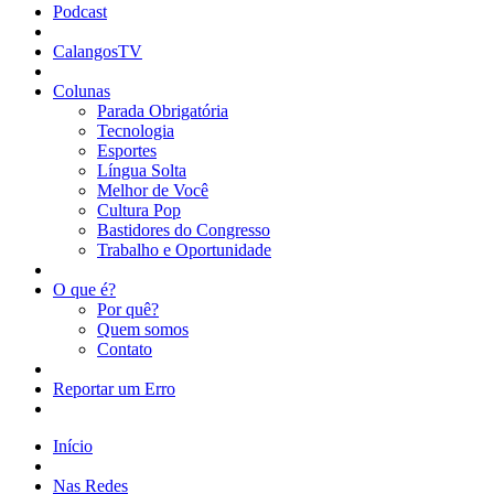
Podcast
CalangosTV
Colunas
Parada Obrigatória
Tecnologia
Esportes
Língua Solta
Melhor de Você
Cultura Pop
Bastidores do Congresso
Trabalho e Oportunidade
O que é?
Por quê?
Quem somos
Contato
Reportar um Erro
Início
Nas Redes