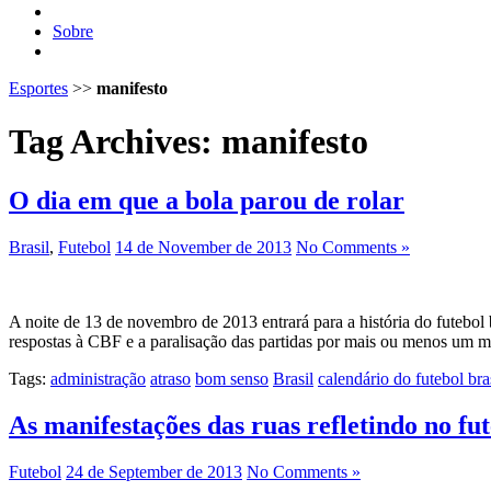
Sobre
Esportes
>>
manifesto
Tag Archives:
manifesto
O dia em que a bola parou de rolar
Brasil
,
Futebol
14 de November de 2013
No Comments »
A noite de 13 de novembro de 2013 entrará para a história do futebol 
respostas à CBF e a paralisação das partidas por mais ou menos um 
Tags:
administração
atraso
bom senso
Brasil
calendário do futebol bra
As manifestações das ruas refletindo no fut
Futebol
24 de September de 2013
No Comments »