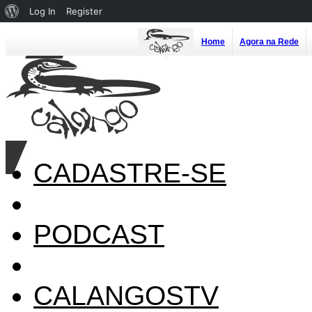
About
Log In
Register
WordPress
Home
Agora na Rede
CADASTRE-SE
PODCAST
CALANGOSTV