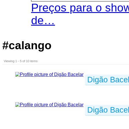
Preços para o show
de…
#calango
Viewing 1 - 5 of 10 items
Digão Bacel
Digão Bacel